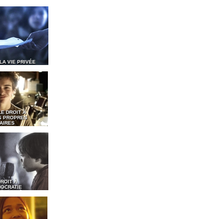
 LA VIE PRIVÉE
LE DROIT À
S PROPRES
AIRES
DROIT À
MOCRATIE