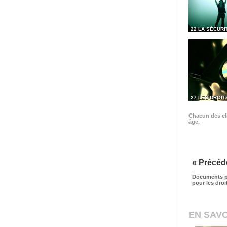
22 LA SÉCURI
27 LES DROIT
Chacun des cli
âge.
« Précéd
Documents p
pour les dro
EN SAVO