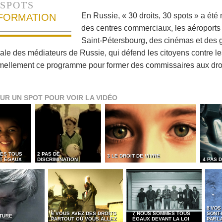
SPOTS
En Russie, « 30 droits, 30 spots » a été
NFORMATION
des centres commerciaux, les aéroports 
Saint-Pétersbourg, des cinémas et des g
nale des médiateurs de Russie, qui défend les citoyens contre le
mellement ce programme pour former des commissaires aux dro
UR UN SPOT POUR VOIR LA VIDÉO
ES TOUS
2 PAS DE
3 LE DROIT DE VIVRE
ET ÉGAUX
DISCRIMINATION
4 PAS 
8 VOS
6 VOUS AVEZ DES DROITS
7 NOUS SOMMES TOUS
SONT
RTURE
PARTOUT OÙ VOUS ALLEZ
ÉGAUX DEVANT LA LOI
PAR LA