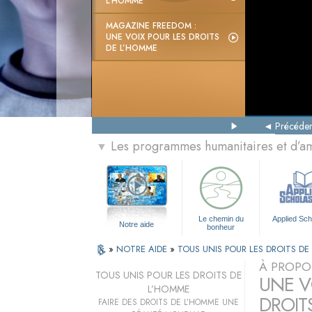
L’HOMME
MAGAZINE FREEDOM :
UNE VOIX POUR LES DROITS
DE L’HOMME
Précéden
Les programmes humanitaires et d’am
▼
Le chemin du
Applied Sch
Notre aide
bonheur
»
NOTRE AIDE
»
TOUS UNIS POUR LES DROITS D
À PROPO
TOUS UNIS POUR LES DROITS DE
UNE VO
L’HOMME
DROIT
FAIRE DES DROITS DE L’HOMME UNE