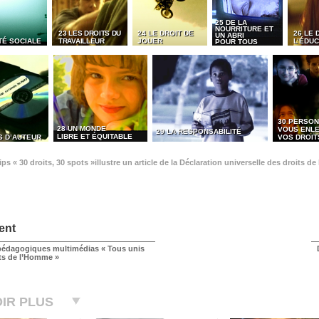
25 DE LA
NOURRITURE ET
23 LES DROITS DU
24 LE DROIT DE
26 LE 
UN ABRI
TÉ SOCIALE
TRAVAILLEUR
JOUER
L’ÉDUC
POUR TOUS
30 PERSON
28 UN MONDE
VOUS ENL
29 LA RESPONSABILITÉ
LIBRE ET ÉQUITABLE
S D’AUTEUR
VOS DROIT
ps « 30 droits, 30 spots »illustre un article de la Déclaration universelle des droits 
ent
édagogiques multimédias « Tous unis
its de l’Homme »
IR PLUS