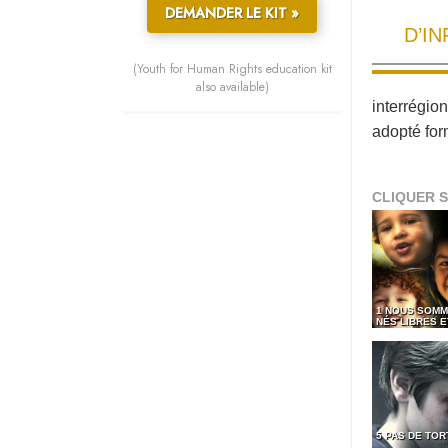
DEMANDER LE KIT »
D’I
(Youth for Human Rights education kit
also available)
interrégio
adopté for
CLIQUER S
1 NOUS SOMM
NÉS LIBRES 
5 PAS DE TO