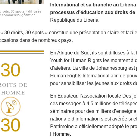
International et sa branche au Liberi
droits, 30 spots » diffusés
processus d’éducation aux droits de 
e commercial géant de
République du Liberia
 30 droits, 30 spots » constitue une présentation claire et facile
occasions dans de nombreux pays.
En Afrique du Sud, ils sont diffusés à la
Youth for Human Rights les montrent à de
30
d’ateliers. La ville de Johannesburg est 
Human Rights International afin de pouvo
pour sensibiliser les jeunes aux droits 
ROITS DE
’HOMME
En Équateur, l’association locale Des je
ces messages à 4,5 millions de téléspec
séminaires pour des milliers d’enseigna
30
nationale d’information s’est avérée si e
Patrimoine a officiellement adopté le p
l’Homme.