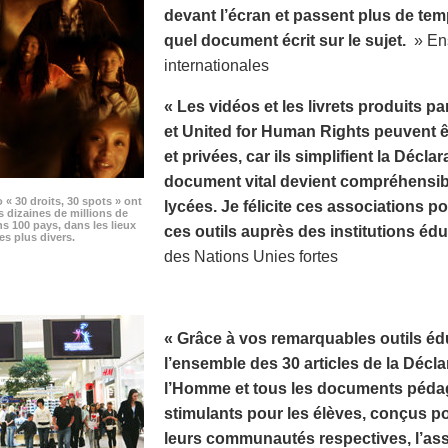
devant l’écran et passent plus de te
quel document écrit sur le sujet.
» Ens
internationales
« Les vidéos et les livrets produits p
et United for Human Rights peuvent êt
et privées, car ils simplifient la Décla
document vital devient compréhensibl
o « 30 droits, 30 spots » ont
lycées. Je félicite ces associations pou
s dizaines de millions de
s 100 pays, dans les lieux
ces outils auprès des institutions édu
es plus divers.
des Nations Unies fortes
« Grâce à vos remarquables outils édu
l’ensemble des 30 articles de la Décla
l’Homme et tous les documents pédag
stimulants pour les élèves, conçus p
leurs communautés respectives, l’as