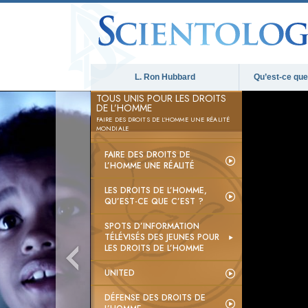
L. Ron Hubbard
Qu’est-ce que 
TOUS UNIS POUR LES DROITS
DE L’HOMME
FAIRE DES DROITS DE L’HOMME UNE RÉALITÉ
MONDIALE
FAIRE DES DROITS DE
L’HOMME UNE RÉALITÉ
LES DROITS DE L’HOMME,
QU’EST-CE QUE C’EST ?
SPOTS D’INFORMATION
TÉLÉVISÉS DES JEUNES POUR
LES DROITS DE L’HOMME
UNITED
DÉFENSE DES DROITS DE