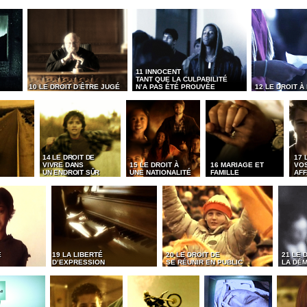
11 INNOCENT
TANT QUE LA CULPABILITÉ
10 LE DROIT D’ÊTRE JUGÉ
N’A PAS ÉTÉ PROUVÉE
12 LE DROIT À
14 LE DROIT DE
17 
VIVRE DANS
15 LE DROIT À
16 MARIAGE ET
VO
UN ENDROIT SÛR
UNE NATIONALITÉ
FAMILLE
AFF
É
19 LA LIBERTÉ
20 LE DROIT DE
21 LE 
D’EXPRESSION
SE RÉUNIR EN PUBLIC
LA DÉ