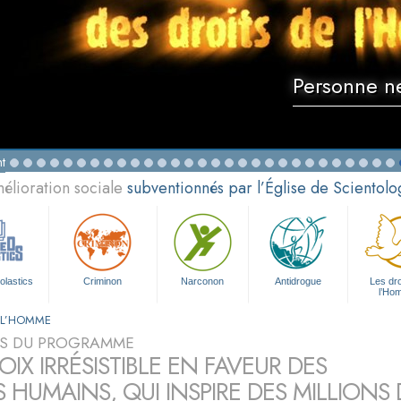
Personne ne
t
élioration sociale
subventionnés par l’Église de Scientolo
olastics
Criminon
Narconon
Antidrogue
Les dro
l’Ho
E L’HOMME
S DU PROGRAMME
IX IRRÉSISTIBLE EN FAVEUR DES
S HUMAINS, QUI INSPIRE DES MILLION