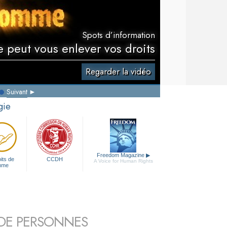
Spots d’information
 peut vous enlever vos droits
Regarder la vidéo
Suivant
gie
Freedom Magazine
▶
its de
CCDH
A Voice for Human Rights
mme
S DE PERSONNES