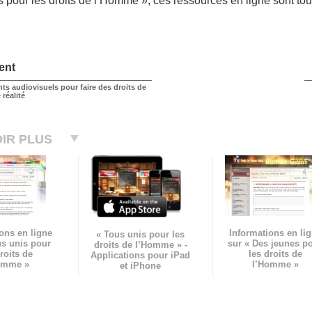
s pour les droits de l’Homme », ces ressources en ligne sont tou
ent
s audiovisuels pour faire des droits de
réalité
IR PLUS
ons en ligne
Informations en li
« Tous unis pour les
us unis pour
sur « Des jeunes p
droits de l’Homme » -
roits de
les droits de
Applications pour iPad
omme »
l’Homme »
et iPhone