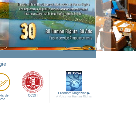
gie
Freedom Magazine
▶
its de
CCDH
A Voice for Human Rights
mme