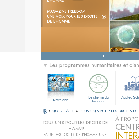
L’HOMME
MAGAZINE FREEDOM :
UNE VOIX POUR LES DROITS
DE L’HOMME
Les programmes humanitaires et d’am
▼
Le chemin du
Applied Sch
Notre aide
bonheur
»
NOTRE AIDE
»
TOUS UNIS POUR LES DROITS D
À PROPO
TOUS UNIS POUR LES DROITS DE
CENTR
L’HOMME
INTER
FAIRE DES DROITS DE L’HOMME UNE