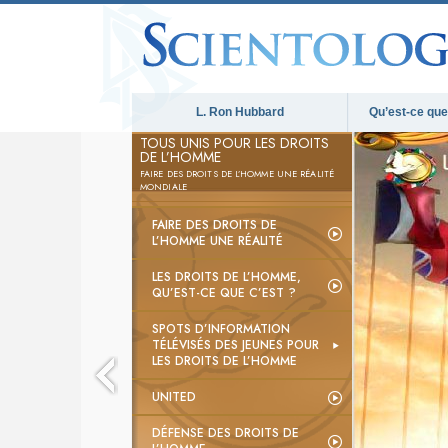
L. Ron Hubbard
Qu’est-ce que 
TOUS UNIS POUR LES DROITS
DE L’HOMME
FAIRE DES DROITS DE L’HOMME UNE RÉALITÉ
MONDIALE
FAIRE DES DROITS DE
L’HOMME UNE RÉALITÉ
LES DROITS DE L’HOMME,
QU’EST-CE QUE C’EST ?
SPOTS D’INFORMATION
TÉLÉVISÉS DES JEUNES POUR
LES DROITS DE L’HOMME
UNITED
DÉFENSE DES DROITS DE