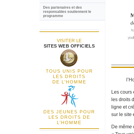
Des partenaires et des
responsables soutiennent le
M
programme
d
hu
yout
VISITER LE
SITES WEB OFFICIELS
TOUS UNIS POUR
LES DROITS
l’H
DE L’HOMME
Les cours 
les droits
ligne et c
DES JEUNES POUR
sur le sit
LES DROITS DE
L’HOMME
De même qu