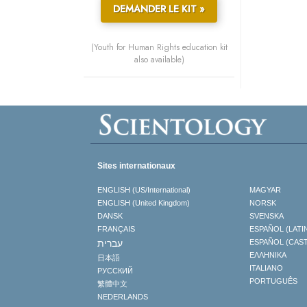
DEMANDER LE KIT »
(Youth for Human Rights education kit
also available)
Sites internationaux
ENGLISH (US/International)
MAGYAR
ENGLISH (United Kingdom)
NORSK
DANSK
SVENSKA
FRANÇAIS
ESPAÑOL (LATI
עברית
ESPAÑOL (CAS
ΕΛΛΗΝΙΚA
日本語
ITALIANO
РУССКИЙ
PORTUGUÊS
繁體中文
NEDERLANDS