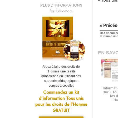
« Tous uni
PLUS
D’INFORMATIONS
for Educators
« Précéd
Des document
l’Homme une 
EN SAVO
Aidez à faire des droits de
l’Homme une réalité
quotidienne en utilisant des
supports pédagogiques
conçus à cet effet
Informati
Commandez un kit
sur « To
les d
d’information Tous unis
l’H
pour les droits de l’Homme
GRATUIT