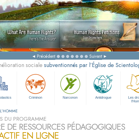
Précédent
Suivant
élioration sociale
subventionnés par l’Église de Scientolo
olastics
Criminon
Narconon
Antidrogue
Les dro
l’Ho
E L’HOMME
S DU PROGRAMME
E DE RESSOURCES PÉDAGOGIQUES
ACTIF EN LIGNE