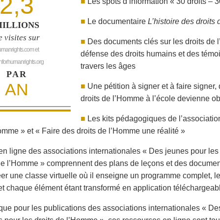
2,3
■
Les spots d’information « 30 droits – 3
■
Le documentaire
L’histoire des droit
ILLIONS
e visites sur
■
Des documents clés sur les droits de 
manrights.com et
défense des droits humains et des témo
hforhumanrights.org
travers les âges
PAR
AN
■
Une pétition à signer et à faire sign
droits de l’Homme à l’école devienne ob
■
Les kits pédagogiques de l’associatio
omme » et « Faire des droits de l’Homme une réalité »
en ligne des associations internationales « Des jeunes pour les
 de l’Homme » comprennent des plans de leçons et des documents
réer une classe virtuelle où il enseigne un programme complet, l
e et chaque élément étant transformé en application téléchargeab
e pour les publications des associations internationales « Des