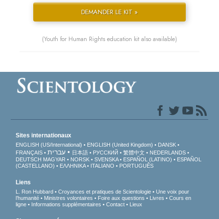
DEMANDER LE KIT »
(Youth for Human Rights education kit also available)
Sites internationaux
ENGLISH (US/International)
ENGLISH (United Kingdom)
DANSK
עברית
FRANÇAIS
日本語
РУССКИЙ
繁體中文
NEDERLANDS
DEUTSCH
MAGYAR
NORSK
SVENSKA
ESPAÑOL (LATINO)
ESPAÑOL
(CASTELLANO)
ΕΛΛΗΝΙΚA
ITALIANO
PORTUGUÊS
Liens
L. Ron Hubbard
Croyances et pratiques de Scientologie
Une voix pour
l’humanité
Ministres volontaires
Foire aux questions
Livres
Cours en
ligne
Informations supplémentaires
Contact
Lieux