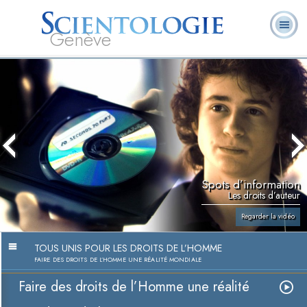
Genève
Qu’est-ce que la
Ministres
Foire aux
L. Ron Hubbard
Livres
Scientologie ?
volontaires
questions
Spots d’information
Les droits d’auteur
Regarder la vidéo
TOUS UNIS POUR LES DROITS DE L’HOMME
FAIRE DES DROITS DE L’HOMME UNE RÉALITÉ MONDIALE
Faire des droits de l’Homme une réalité