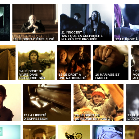
11 INNOCENT
TANT QUE LA CULPABILITÉ
10 LE DROIT D’ÊTRE JUGÉ
N’A PAS ÉTÉ PROUVÉE
12 LE DROIT À
14 LE DROIT DE
17 
VIVRE DANS
15 LE DROIT À
16 MARIAGE ET
VO
UN ENDROIT SÛR
UNE NATIONALITÉ
FAMILLE
AFF
É
19 LA LIBERTÉ
20 LE DROIT DE
21 LE 
D’EXPRESSION
SE RÉUNIR EN PUBLIC
LA DÉ