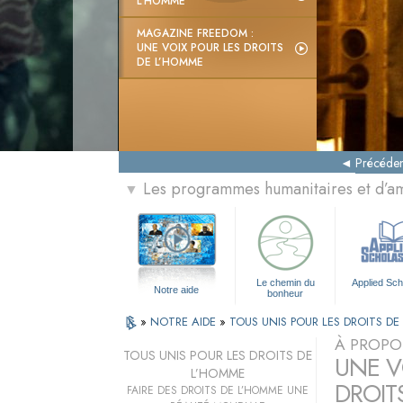
L’HOMME
MAGAZINE FREEDOM :
UNE VOIX POUR LES DROITS
DE L’HOMME
Précéden
Les programmes humanitaires et d’am
▼
Le chemin du
Applied Sch
Notre aide
bonheur
»
NOTRE AIDE
»
TOUS UNIS POUR LES DROITS D
À PROPO
TOUS UNIS POUR LES DROITS DE
UNE VO
L’HOMME
DROIT
FAIRE DES DROITS DE L’HOMME UNE