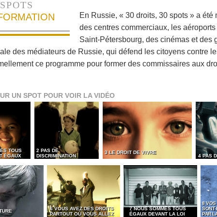
SPOTS
En Russie, « 30 droits, 30 spots » a été
NFORMATION
des centres commerciaux, les aéroports 
Saint-Pétersbourg, des cinémas et des g
nale des médiateurs de Russie, qui défend les citoyens contre le
mellement ce programme pour former des commissaires aux dro
UR UN SPOT POUR VOIR LA VIDÉO
ES TOUS
2 PAS DE
3 LE DROIT DE VIVRE
ET ÉGAUX
DISCRIMINATION
4 PAS 
8 VOS
6 VOUS AVEZ DES DROITS
7 NOUS SOMMES TOUS
SONT
RTURE
PARTOUT OÙ VOUS ALLEZ
ÉGAUX DEVANT LA LOI
PAR LA