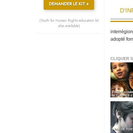
DEMANDER LE KIT »
D’I
(Youth for Human Rights education kit
also available)
interrégio
adopté for
CLIQUER S
1 NOUS SOMM
NÉS LIBRES 
5 PAS DE TO