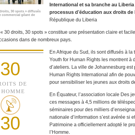
International et sa branche au Liberi
droits, 30 spots » diffusés
processus d’éducation aux droits de 
e commercial géant de
République du Liberia
 30 droits, 30 spots » constitue une présentation claire et facile
occasions dans de nombreux pays.
En Afrique du Sud, ils sont diffusés à la
Youth for Human Rights les montrent à de
30
d’ateliers. La ville de Johannesburg est 
Human Rights International afin de pouvo
pour sensibiliser les jeunes aux droits 
ROITS DE
’HOMME
En Équateur, l’association locale Des je
ces messages à 4,5 millions de téléspec
séminaires pour des milliers d’enseigna
30
nationale d’information s’est avérée si e
Patrimoine a officiellement adopté le p
l’Homme.