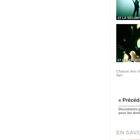
22 LA SÉCURI
27 LES DROIT
Chacun des cli
âge.
« Précéd
Documents p
pour les dro
EN SAVO