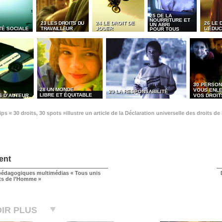
25 DE LA
NOURRITURE ET
23 LES DROITS DU
24 LE DROIT DE
26 LE 
UN ABRI
TÉ SOCIALE
TRAVAILLEUR
JOUER
L’ÉDUC
POUR TOUS
30 PERSON
28 UN MONDE
VOUS ENL
29 LA RESPONSABILITÉ
LIBRE ET ÉQUITABLE
S D’AUTEUR
VOS DROIT
ps « 30 droits, 30 spots »illustre un article de la Déclaration universelle des droits 
ent
édagogiques multimédias « Tous unis
its de l’Homme »
IR PLUS