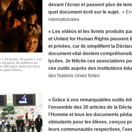
devant l’écran et passent plus de te
quel document écrit sur le sujet.
» Ens
internationales
« Les vidéos et les livrets produits p
et United for Human Rights peuvent êt
et privées, car ils simplifient la Décla
document vital devient compréhensibl
o « 30 droits, 30 spots » ont
lycées. Je félicite ces associations pou
s dizaines de millions de
s 100 pays, dans les lieux
ces outils auprès des institutions édu
es plus divers.
des Nations Unies fortes
« Grâce à vos remarquables outils édu
l’ensemble des 30 articles de la Décla
l’Homme et tous les documents pédag
stimulants pour les élèves, conçus p
leurs communautés respectives, l’as