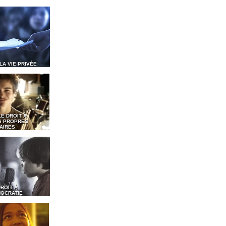
 LA VIE PRIVÉE
LE DROIT À
S PROPRES
AIRES
DROIT À
MOCRATIE