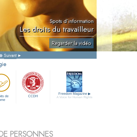
Spots d’information
Les droits du travailleur
Regarder la vidéo
Suivant
gie
Freedom Magazine
▶
its de
CCDH
A Voice for Human Rights
mme
S DE PERSONNES