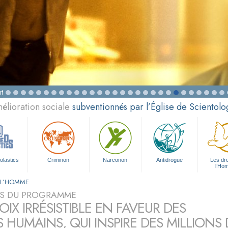
t
élioration sociale
subventionnés par l’Église de Scientolo
olastics
Criminon
Narconon
Antidrogue
Les dro
l’Ho
E L’HOMME
S DU PROGRAMME
IX IRRÉSISTIBLE EN FAVEUR DES
S HUMAINS, QUI INSPIRE DES MILLION