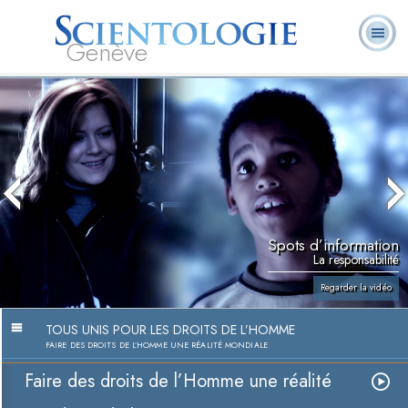
Genève
Qu’est-ce que la
Ministres
Foire aux
L. Ron Hubbard
Livres
Scientologie ?
volontaires
questions
Spots d’information
La responsabilité
Regarder la vidéo
TOUS UNIS POUR LES DROITS DE L’HOMME
FAIRE DES DROITS DE L’HOMME UNE RÉALITÉ MONDIALE
Faire des droits de l’Homme une réalité