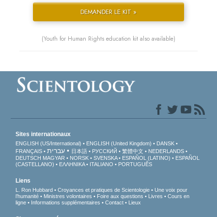
DEMANDER LE KIT »
(Youth for Human Rights education kit also available)
Sites internationaux
ENGLISH (US/International)
ENGLISH (United Kingdom)
DANSK
עברית
FRANÇAIS
日本語
РУССКИЙ
繁體中文
NEDERLANDS
DEUTSCH
MAGYAR
NORSK
SVENSKA
ESPAÑOL (LATINO)
ESPAÑOL
(CASTELLANO)
ΕΛΛΗΝΙΚA
ITALIANO
PORTUGUÊS
Liens
L. Ron Hubbard
Croyances et pratiques de Scientologie
Une voix pour
l’humanité
Ministres volontaires
Foire aux questions
Livres
Cours en
ligne
Informations supplémentaires
Contact
Lieux