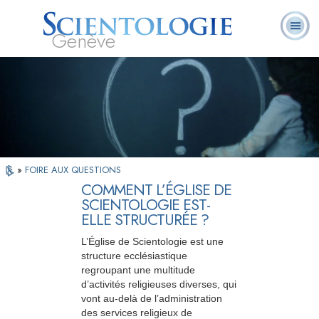
Genève
Qu’est-ce que la
Ministres
Foire aux
L. Ron Hubbard
Livres
Scientologie ?
volontaires
questions
»
FOIRE AUX QUESTIONS
COMMENT L’ÉGLISE DE
SCIENTOLOGIE EST-
ELLE STRUCTURÉE ?
L’Église de Scientologie est une
structure ecclésiastique
regroupant une multitude
d’activités religieuses diverses, qui
vont au-delà de l’administration
des services religieux de