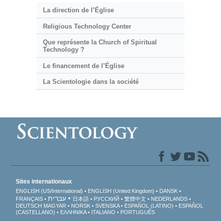
La direction de l’Église
Religious Technology Center
Que représente la Church of Spiritual
Technology ?
Le financement de l’Église
La Scientologie dans la société
Sites internationaux
ENGLISH (US/International)
ENGLISH (United Kingdom)
DANSK
עברית
FRANÇAIS
日本語
РУССКИЙ
繁體中文
NEDERLANDS
DEUTSCH
MAGYAR
NORSK
SVENSKA
ESPAÑOL (LATINO)
ESPAÑOL
(CASTELLANO)
ΕΛΛΗΝΙΚA
ITALIANO
PORTUGUÊS