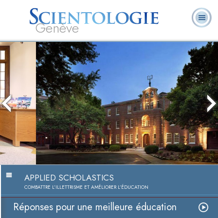
Genève
Qu’est-ce que la
Ministres
Foire aux
L. Ron Hubbard
Livres
Scientologie ?
volontaires
questions
Réponses pour une meilleure
éducation
Regarder la vidéo
APPLIED SCHOLASTICS
COMBATTRE L’ILLETTRISME ET AMÉLIORER L’ÉDUCATION
Réponses pour une meilleure éducation