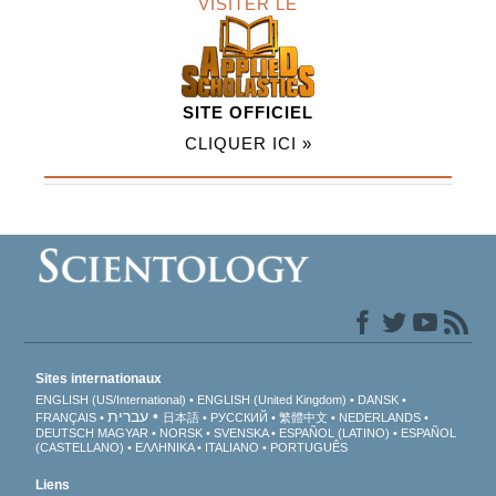
VISITER LE
SITE OFFICIEL
CLIQUER ICI »
Sites internationaux
ENGLISH (US/International)
ENGLISH (United Kingdom)
DANSK
עברית
FRANÇAIS
日本語
РУССКИЙ
繁體中文
NEDERLANDS
DEUTSCH
MAGYAR
NORSK
SVENSKA
ESPAÑOL (LATINO)
ESPAÑOL
(CASTELLANO)
ΕΛΛΗΝΙΚA
ITALIANO
PORTUGUÊS
Liens