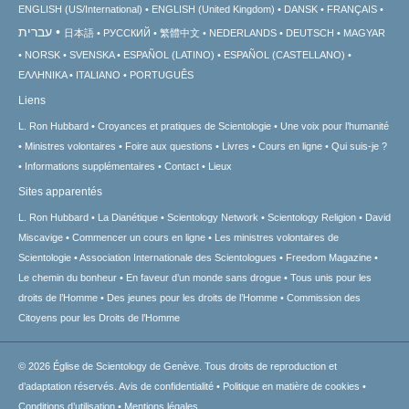
ENGLISH (US/International)
ENGLISH (United Kingdom)
DANSK
FRANÇAIS
עברית
日本語
РУССКИЙ
繁體中文
NEDERLANDS
DEUTSCH
MAGYAR
NORSK
SVENSKA
ESPAÑOL (LATINO)
ESPAÑOL (CASTELLANO)
ΕΛΛΗΝΙΚA
ITALIANO
PORTUGUÊS
Liens
L. Ron Hubbard
Croyances et pratiques de Scientologie
Une voix pour l’humanité
Ministres volontaires
Foire aux questions
Livres
Cours en ligne
Qui suis-je ?
Informations supplémentaires
Contact
Lieux
Sites apparentés
L. Ron Hubbard
La Dianétique
Scientology Network
Scientology Religion
David
Miscavige
Commencer un cours en ligne
Les ministres volontaires de
Scientologie
Association Internationale des Scientologues
Freedom Magazine
Le chemin du bonheur
En faveur d’un monde sans drogue
Tous unis pour les
droits de l’Homme
Des jeunes pour les droits de l’Homme
Commission des
Citoyens pour les Droits de l’Homme
© 2026
Église de Scientology de Genève.
Tous droits de reproduction et
d’adaptation réservés.
Avis de confidentialité
•
Politique en matière de cookies
•
Conditions d’utilisation
•
Mentions légales