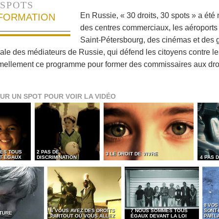
SPOTS
En Russie, « 30 droits, 30 spots » a été
NFORMATION
des centres commerciaux, les aéroports 
Saint-Pétersbourg, des cinémas et des g
nale des médiateurs de Russie, qui défend les citoyens contre le
mellement ce programme pour former des commissaires aux dro
UR UN SPOT POUR VOIR LA VIDÉO
ES TOUS
2 PAS DE
3 LE DROIT DE VIVRE
ET ÉGAUX
DISCRIMINATION
4 PAS 
8 VOS
6 VOUS AVEZ DES DROITS
7 NOUS SOMMES TOUS
SONT
RTURE
PARTOUT OÙ VOUS ALLEZ
ÉGAUX DEVANT LA LOI
PAR LA