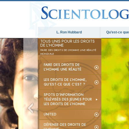
L. Ron Hubbard
Qu’est-ce que 
TOUS UNIS POUR LES DROITS
DE L’HOMME
FAIRE DES DROITS DE L’HOMME UNE RÉALITÉ
MONDIALE
FAIRE DES DROITS DE
L’HOMME UNE RÉALITÉ
LES DROITS DE L’HOMME,
QU’EST-CE QUE C’EST ?
SPOTS D’INFORMATION
TÉLÉVISÉS DES JEUNES POUR
LES DROITS DE L’HOMME
UNITED
DÉFENSE DES DROITS DE