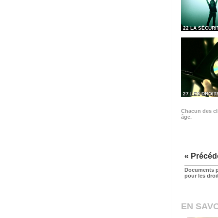
22 LA SÉCURI
27 LES DROIT
Chacun des cli
âge.
« Précéd
Documents p
pour les dro
EN SAVO