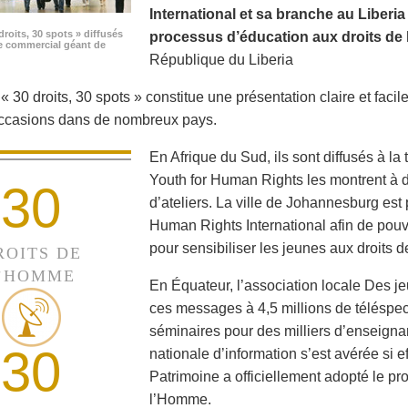
International et sa branche au Liberi
droits, 30 spots » diffusés
processus d’éducation aux droits de 
e commercial géant de
République du Liberia
 30 droits, 30 spots » constitue une présentation claire et facile
occasions dans de nombreux pays.
En Afrique du Sud, ils sont diffusés à la
Youth for Human Rights les montrent à de
30
d’ateliers. La ville de Johannesburg est 
Human Rights International afin de pouvo
pour sensibiliser les jeunes aux droits 
ROITS DE
’HOMME
En Équateur, l’association locale Des je
ces messages à 4,5 millions de téléspec
séminaires pour des milliers d’enseigna
30
nationale d’information s’est avérée si e
Patrimoine a officiellement adopté le p
l’Homme.