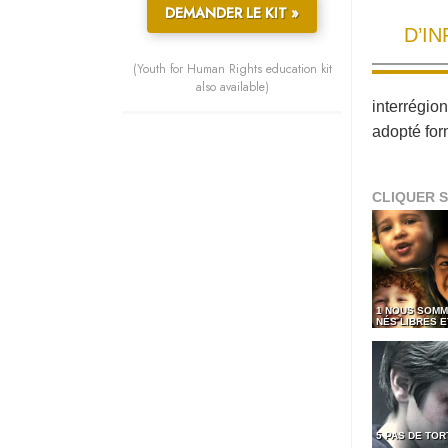
DEMANDER LE KIT »
D’I
(Youth for Human Rights education kit
also available)
interrégio
adopté for
CLIQUER S
1 NOUS SOMM
NÉS LIBRES 
5 PAS DE TO