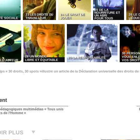
25 DE LA
NOURRITURE ET
23 LES DROITS DU
24 LE DROIT DE
26 LE 
UN ABRI
TÉ SOCIALE
TRAVAILLEUR
JOUER
L’ÉDUC
POUR TOUS
30 PERSON
28 UN MONDE
VOUS ENL
29 LA RESPONSABILITÉ
LIBRE ET ÉQUITABLE
S D’AUTEUR
VOS DROIT
ps « 30 droits, 30 spots »illustre un article de la Déclaration universelle des droits 
ent
édagogiques multimédias « Tous unis
its de l’Homme »
IR PLUS