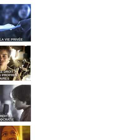
 LA VIE PRIVÉE
LE DROIT À
S PROPRES
AIRES
DROIT À
MOCRATIE