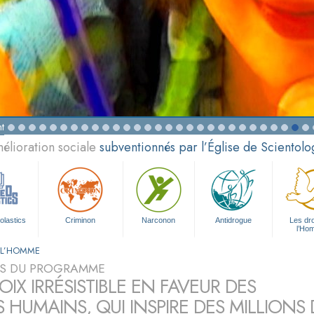
t
élioration sociale
subventionnés par l’Église de Scientolo
olastics
Criminon
Narconon
Antidrogue
Les dro
l’Ho
E L’HOMME
S DU PROGRAMME
IX IRRÉSISTIBLE EN FAVEUR DES
S HUMAINS, QUI INSPIRE DES MILLION