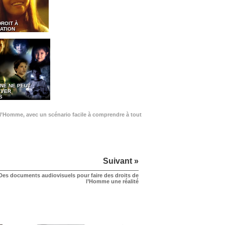
DROIT À
ATION
NE NE PEUT
EVER
S
de l’Homme, avec un scénario facile à comprendre à tout
Suivant »
Des documents audiovisuels pour faire des droits de
l’Homme une réalité