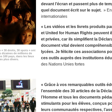
devant l’écran et passent plus de te
quel document écrit sur le sujet.
» Ens
internationales
« Les vidéos et les livrets produits p
et United for Human Rights peuvent êt
et privées, car ils simplifient la Décla
document vital devient compréhensibl
o « 30 droits, 30 spots » ont
lycées. Je félicite ces associations pou
s dizaines de millions de
s 100 pays, dans les lieux
ces outils auprès des institutions édu
es plus divers.
des Nations Unies fortes
« Grâce à vos remarquables outils édu
l’ensemble des 30 articles de la Décla
l’Homme et tous les documents pédag
stimulants pour les élèves, conçus p
leurs communautés respectives, l’as