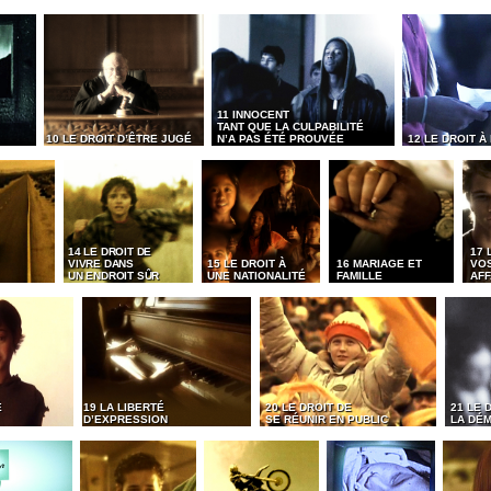
11 INNOCENT
TANT QUE LA CULPABILITÉ
10 LE DROIT D’ÊTRE JUGÉ
N’A PAS ÉTÉ PROUVÉE
12 LE DROIT À
14 LE DROIT DE
17 
VIVRE DANS
15 LE DROIT À
16 MARIAGE ET
VO
UN ENDROIT SÛR
UNE NATIONALITÉ
FAMILLE
AFF
É
19 LA LIBERTÉ
20 LE DROIT DE
21 LE 
D’EXPRESSION
SE RÉUNIR EN PUBLIC
LA DÉ