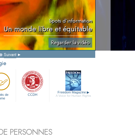
Spots d’information
Un monde libre et équitable
Regarder la vidéo
Suivant
gie
Freedom Magazine
▶
its de
CCDH
A Voice for Human Rights
mme
S DE PERSONNES