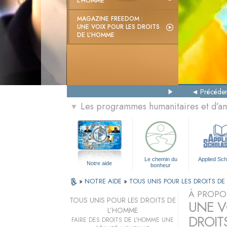
L’HOMME
MAGAZINE FREEDOM :
UNE VOIX POUR LES DROITS
DE L’HOMME
Précéden
Les programmes humanitaires et d’am
▼
Le chemin du
Applied Sch
Notre aide
bonheur
»
NOTRE AIDE
»
TOUS UNIS POUR LES DROITS D
À PROPO
TOUS UNIS POUR LES DROITS DE
UNE VO
L’HOMME
DROIT
FAIRE DES DROITS DE L’HOMME UNE