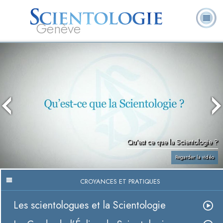
Genève
Qu’est-ce que la
Ministres
Foire aux
L. Ron Hubbard
Livres
Scientologie ?
volontaires
questions
Qu’est ce que la Scientologie ?
Regarder la vidéo
CROYANCES ET PRATIQUES
Les scientologues et la Scientologie