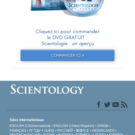
Cliquez ici pour commander
le DVD GRATUIT :
Scientologie : un aperçu
COMMANDER ICI »
Sites internationaux
ENGLISH (US/International)
ENGLISH (United Kingdom)
DANSK
עברית
FRANÇAIS
日本語
РУССКИЙ
繁體中文
NEDERLANDS
DEUTSCH
MAGYAR
NORSK
SVENSKA
ESPAÑOL (LATINO)
ESPAÑOL