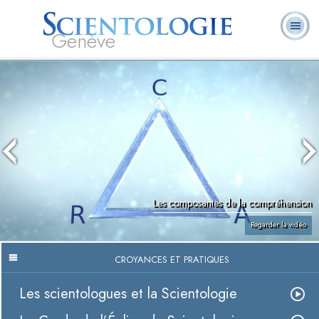
Genève
Qu’est-ce que la
Ministres
Foire aux
L. Ron Hubbard
Livres
Scientologie ?
volontaires
questions
Les composantes de la compréhension
Regarder la vidéo
CROYANCES ET PRATIQUES
Les scientologues et la Scientologie