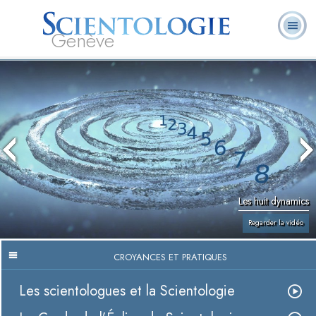
Genève
Qu’est-ce que la
Ministres
Foire aux
L. Ron Hubbard
Livres
Scientologie ?
volontaires
questions
Les huit dynamics
Regarder la vidéo
CROYANCES ET PRATIQUES
Les scientologues et la Scientologie