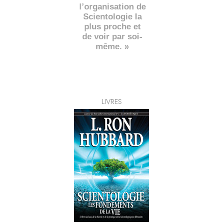
l’organisation de
Scientologie la
plus proche et
de voir par soi-
même. »
LIVRES