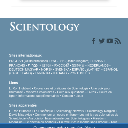
Sites internationaux
ENGLISH (US/International)
ENGLISH (United Kingdom)
DANSK
עברית
FRANÇAIS
日本語
РУССКИЙ
繁體中文
NEDERLANDS
DEUTSCH
MAGYAR
NORSK
SVENSKA
ESPAÑOL (LATINO)
ESPAÑOL
(CASTELLANO)
ΕΛΛΗΝΙΚA
ITALIANO
PORTUGUÊS
Liens
L. Ron Hubbard
Croyances et pratiques de Scientologie
Une voix pour
l’humanité
Ministres volontaires
Foire aux questions
Livres
Cours en
ligne
Informations supplémentaires
Contact
Lieux
Sites apparentés
L. Ron Hubbard
La Dianétique
Scientology Network
Scientology Religion
David Miscavige
Commencer un cours en ligne
Les ministres volontaires de
Scientologie
Association Internationale des Scientologues
Freedom
Magazine
Le chemin du bonheur
En faveur d’un monde sans drogue
Tous
unis pour les droits de l’Homme
Des jeunes pour les droits de l’Homme
Commencer votre première étape