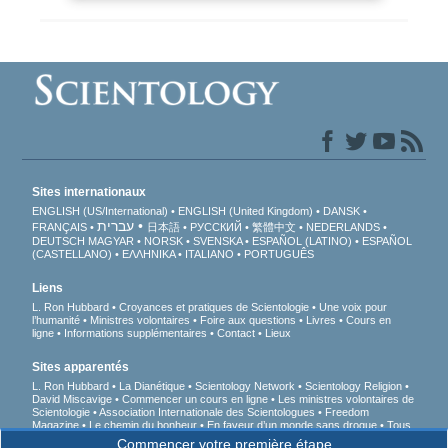
Sites internationaux
ENGLISH (US/International)
ENGLISH (United Kingdom)
DANSK
עברית
FRANÇAIS
日本語
РУССКИЙ
繁體中文
NEDERLANDS
DEUTSCH
MAGYAR
NORSK
SVENSKA
ESPAÑOL (LATINO)
ESPAÑOL
(CASTELLANO)
ΕΛΛΗΝΙΚA
ITALIANO
PORTUGUÊS
Liens
L. Ron Hubbard
Croyances et pratiques de Scientologie
Une voix pour
l’humanité
Ministres volontaires
Foire aux questions
Livres
Cours en
ligne
Informations supplémentaires
Contact
Lieux
Sites apparentés
L. Ron Hubbard
La Dianétique
Scientology Network
Scientology Religion
David Miscavige
Commencer un cours en ligne
Les ministres volontaires de
Scientologie
Association Internationale des Scientologues
Freedom
Magazine
Le chemin du bonheur
En faveur d’un monde sans drogue
Tous
unis pour les droits de l’Homme
Des jeunes pour les droits de l’Homme
Commencer votre première étape