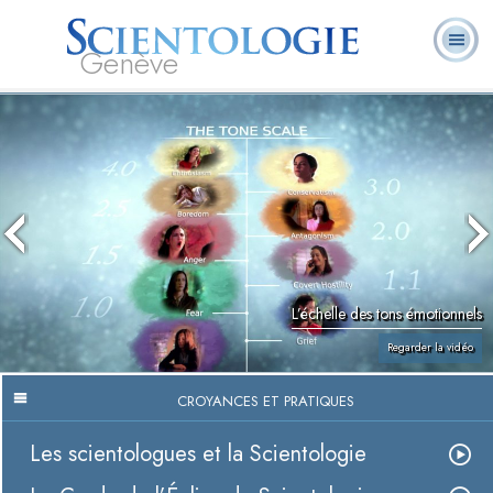
Genève
Qu’est-ce que la
Ministres
Foire aux
L. Ron Hubbard
Livres
Scientologie ?
volontaires
questions
L’échelle des tons émotionnels
Regarder la vidéo
CROYANCES ET PRATIQUES
Les scientologues et la Scientologie