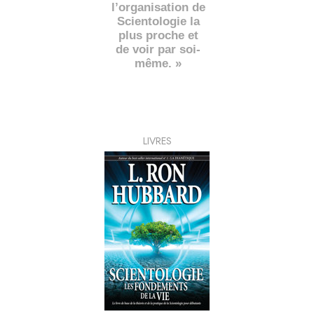
l’organisation de
Scientologie la
plus proche et
de voir par soi-
même. »
LIVRES