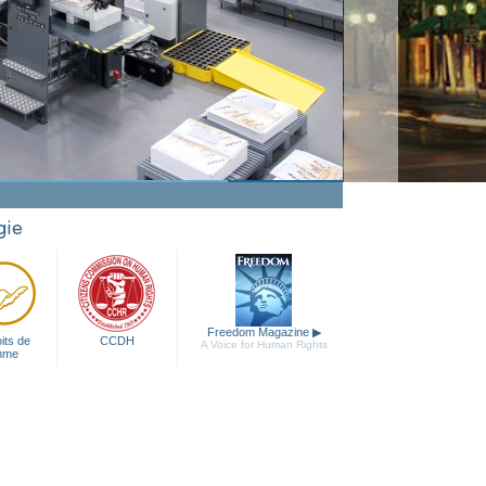
gie
Freedom Magazine
▶
its de
CCDH
A Voice for Human Rights
mme