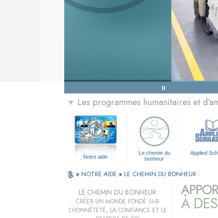
Les programmes humanitaires et d’am
▼
Le chemin du
Applied Sch
Notre aide
bonheur
»
NOTRE AIDE
»
LE CHEMIN DU BONHEUR
APPOR
LE CHEMIN DU BONHEUR
À DES
CRÉER UN MONDE FONDÉ SUR
L’HONNÊTETÉ, LA CONFIANCE ET LE