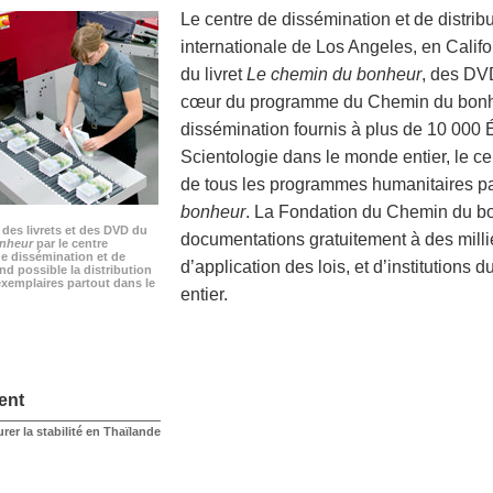
Le centre de dissémination et de distrib
internationale de Los Angeles, en Califo
du livret
Le chemin du bonheur
, des DVD
cœur du programme du Chemin du bonhe
dissémination fournis à plus de 10 000 
Scientologie dans le monde entier, le 
de tous les programmes humanitaires par
bonheur
. La Fondation du Chemin du bo
des livrets et des DVD du
documentations gratuitement à des mill
nheur
par le centre
de dissémination et de
d’application des lois, et d’institutions
end possible la distribution
exemplaires partout dans le
entier.
ent
urer la stabilité en Thaïlande