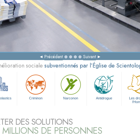
Précédent
Suivant
élioration sociale
subventionnés par l’Église de Scientolo
olastics
Criminon
Narconon
Antidrogue
Les dro
l’Ho
TER DES SOLUTIONS
 MILLIONS DE PERSONNES