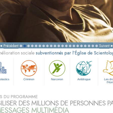
Précédent
Suivant
élioration sociale
subventionnés par l’Église de Scientolo
olastics
Criminon
Narconon
Antidrogue
Les dro
l’Ho
S DU PROGRAMME
BILISER DES MILLIONS DE PERSONNES P
ESSAGES MULTIMÉDIA