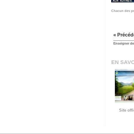
AUX AUTRES
Chacun des pr
« Précéd
Enseigner des
EN SAVO
Site of