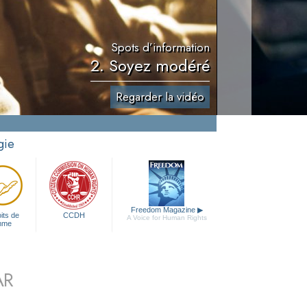
Spots d’information
2. Soyez modéré
Regarder la vidéo
gie
Freedom Magazine
▶
its de
CCDH
A Voice for Human Rights
mme
AR