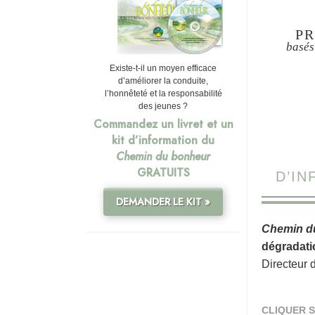
PR
basés
Existe-t-il un moyen efficace
d’améliorer la conduite,
l’honnêteté et la responsabilité
des jeunes ?
Commandez un livret et un
kit d’information du
Chemin du bonheur
GRATUITS
D’I
DEMANDER LE KIT »
Chemin d
dégradati
Directeur 
CLIQUER S