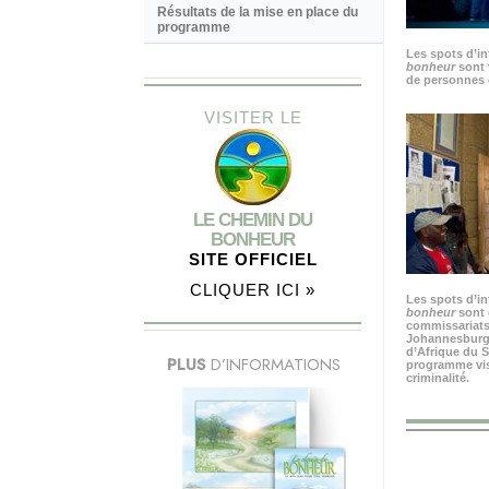
Résultats de la mise en place du
programme
Les spots d’i
bonheur
sont 
de personnes 
VISITER LE
LE CHEMIN DU
BONHEUR
SITE OFFICIEL
CLIQUER ICI »
Les spots d’i
bonheur
sont 
commissariats
Johannesburg, 
d’Afrique du S
PLUS
D’INFORMATIONS
programme visa
criminalité.