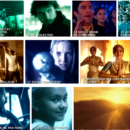
DEZ ET
OTRE
14 SOYEZ DIGNE
15 AC
ENT
13 NE VOLEZ PAS
DE CONFIANCE
VOS O
18 RESPECTEZ LES CROYANCE
AVAILLEUR
17 SOYEZ COMPÉTENT
D’AUTRUI
E NE PAS FAIRE
20 ESSAYEZ DE TRAITER