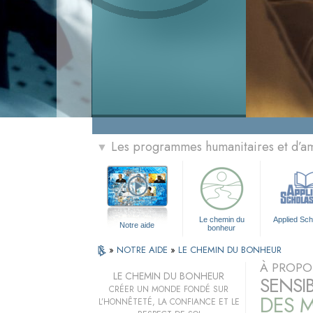
Les programmes humanitaires et d’am
▼
Le chemin du
Applied Sch
Notre aide
bonheur
»
NOTRE AIDE
»
LE CHEMIN DU BONHEUR
À PROPO
LE CHEMIN DU BONHEUR
SENSI
CRÉER UN MONDE FONDÉ SUR
DES M
L’HONNÊTETÉ, LA CONFIANCE ET LE