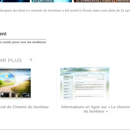
…
LES AUTRES...
21 ÉPANOUISSEZ-VOUS ET PROSPÉ
éceptes du livret
Le chemin du bonheur
a été porté à l’écran dans une série de 21 sp
ent
 outils pour une vie meilleure
IR PLUS
ficiel du Chemin du bonheur
Informations en ligne sur « Le chemin
du bonheur »