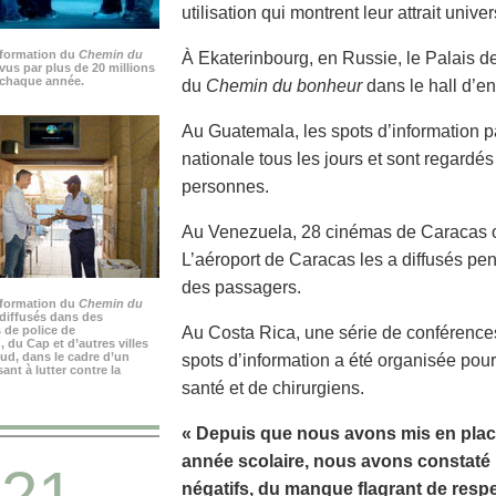
utilisation qui montrent leur attrait univer
nformation du
Chemin du
À Ekaterinbourg, en Russie, le Palais de 
vus par plus de 20 millions
chaque année.
du
Chemin du bonheur
dans le hall d’en
Au Guatemala, les spots d’information p
nationale tous les jours et sont regardé
personnes.
Au Venezuela, 28 cinémas de Caracas on
L’aéroport de Caracas les a diffusés pen
des passagers.
nformation du
Chemin du
diffusés dans des
 de police de
Au Costa Rica, une série de conférenc
du Cap et d’autres villes
ud, dans le cadre d’un
spots d’information a été organisée pou
nt à lutter contre la
santé et de chirurgiens.
« Depuis que nous avons mis en plac
année scolaire, nous avons constat
21
négatifs, du manque flagrant de respe