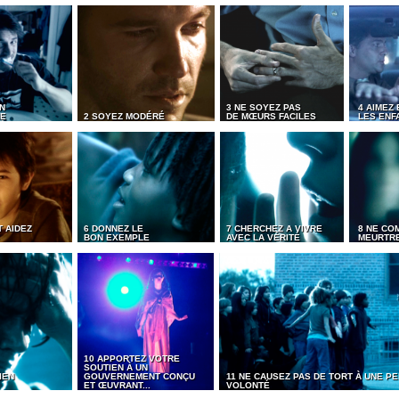
N
3 NE SOYEZ PAS
4 AIMEZ 
ME
2 SOYEZ MODÉRÉ
DE MŒURS FACILES
LES ENF
 AIDEZ
6 DONNEZ LE
7 CHERCHEZ A VIVRE
8 NE CO
BON EXEMPLE
AVEC LA VÉRITÉ
MEURTR
10 APPORTEZ VOTRE
SOUTIEN À UN
IEN
GOUVERNEMENT CONÇU
11 NE CAUSEZ PAS DE TORT À UNE 
ET ŒUVRANT...
VOLONTÉ