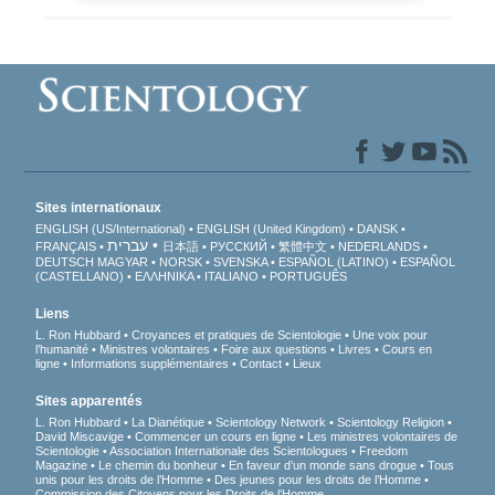
Sites internationaux
ENGLISH (US/International)
ENGLISH (United Kingdom)
DANSK
עברית
FRANÇAIS
日本語
РУССКИЙ
繁體中文
NEDERLANDS
DEUTSCH
MAGYAR
NORSK
SVENSKA
ESPAÑOL (LATINO)
ESPAÑOL
(CASTELLANO)
ΕΛΛΗΝΙΚA
ITALIANO
PORTUGUÊS
Liens
L. Ron Hubbard
Croyances et pratiques de Scientologie
Une voix pour
l’humanité
Ministres volontaires
Foire aux questions
Livres
Cours en
ligne
Informations supplémentaires
Contact
Lieux
Sites apparentés
L. Ron Hubbard
La Dianétique
Scientology Network
Scientology Religion
David Miscavige
Commencer un cours en ligne
Les ministres volontaires de
Scientologie
Association Internationale des Scientologues
Freedom
Magazine
Le chemin du bonheur
En faveur d’un monde sans drogue
Tous
unis pour les droits de l’Homme
Des jeunes pour les droits de l’Homme
Commission des Citoyens pour les Droits de l’Homme