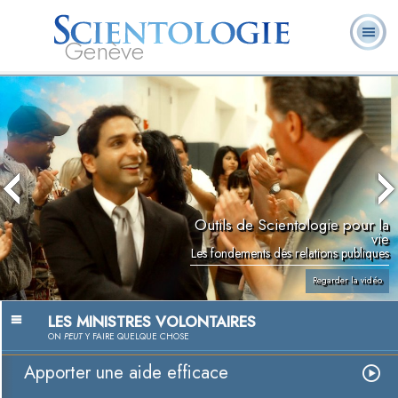
Genève
Qu’est-ce que la
Ministres
Foire aux
L. Ron Hubbard
Livres
Scientologie ?
volontaires
questions
Outils de Scientologie pour la
vie
Les fondements des relations publiques
Regarder la vidéo
LES MINISTRES VOLONTAIRES
ON
PEUT
Y FAIRE QUELQUE CHOSE
Apporter une aide efficace