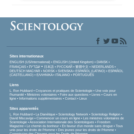
Sites internationaux
ENGLISH (US/International)
ENGLISH (United Kingdom)
DANSK
עברית
FRANÇAIS
日本語
РУССКИЙ
繁體中文
NEDERLANDS
DEUTSCH
MAGYAR
NORSK
SVENSKA
ESPAÑOL (LATINO)
ESPAÑOL
(CASTELLANO)
ΕΛΛΗΝΙΚA
ITALIANO
PORTUGUÊS
Liens
L. Ron Hubbard
Croyances et pratiques de Scientologie
Une voix pour
l’humanité
Ministres volontaires
Foire aux questions
Livres
Cours en
ligne
Informations supplémentaires
Contact
Lieux
Sites apparentés
L. Ron Hubbard
La Dianétique
Scientology Network
Scientology Religion
David Miscavige
Commencer un cours en ligne
Les ministres volontaires de
Scientologie
Association Internationale des Scientologues
Freedom
Magazine
Le chemin du bonheur
En faveur d’un monde sans drogue
Tous
unis pour les droits de l’Homme
Des jeunes pour les droits de l’Homme
Commission des Citoyens pour les Droits de l’Homme