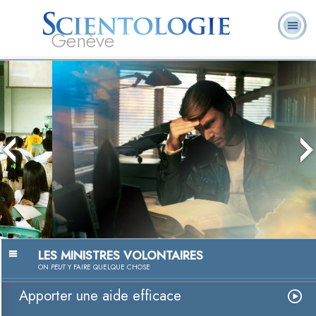
Genève
Qu’est-ce que la
Ministres
Foire aux
L. Ron Hubbard
Livres
Scientologie ?
volontaires
questions
Outils de Scientologie pour la
vie
La technologie de l’étude
Regarder la vidéo
LES MINISTRES VOLONTAIRES
ON
PEUT
Y FAIRE QUELQUE CHOSE
Apporter une aide efficace