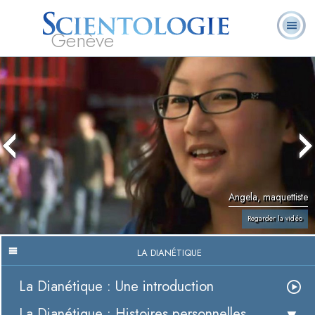
Genève
Qu’est-ce que la
Ministres
Foire aux
L. Ron Hubbard
Livres
Scientologie ?
volontaires
questions
Angela, maquettiste
Regarder la vidéo
LA DIANÉTIQUE
La Dianétique : Une introduction
La Dianétique : Histoires personnelles