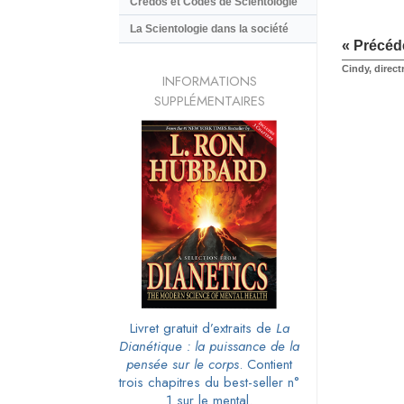
Credos et Codes de Scientologie
La Scientologie dans la société
« Précéd
Cindy, direct
INFORMATIONS
SUPPLÉMENTAIRES
Livret gratuit d’extraits de
La
Dianétique : la puissance de la
pensée sur le corps
. Contient
trois chapitres du best-seller n°
1 sur le mental.