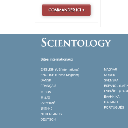
COMMANDER ICI »
Sites internationaux
ENGLISH (US/International)
MAGYAR
ENGLISH (United Kingdom)
NORSK
DANSK
SVENSKA
FRANÇAIS
ESPAÑOL (LATI
עברית
ESPAÑOL (CAS
ΕΛΛΗΝΙΚA
日本語
ITALIANO
РУССКИЙ
PORTUGUÊS
繁體中文
NEDERLANDS
DEUTSCH