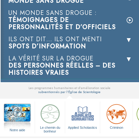
MONDE SANS DROGUE
UN MONDE SANS DROGUE :
TÉMOIGNAGES DE
PERSONNALITÉS ET D’OFFICIELS
ILS ONT DIT… ILS ONT MENTI
SPOTS D’INFORMATION
LA VÉRITÉ SUR LA DROGUE
DES PERSONNES RÉELLES – DES
HISTOIRES VRAIES
Les programmes humanitaires et d’amélioration sociale
subventionnés par l’Église de Scientologie
▼
Le chemin du
Applied Scholastics
Criminon
Notre aide
bonheur