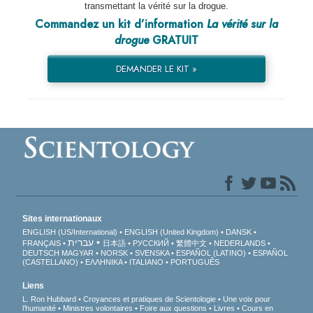
transmettant la vérité sur la drogue.
Commandez un kit d’information
La vérité sur la
drogue
GRATUIT
DEMANDER LE KIT »
Sites internationaux
ENGLISH (US/International)
ENGLISH (United Kingdom)
DANSK
עברית
FRANÇAIS
日本語
РУССКИЙ
繁體中文
NEDERLANDS
DEUTSCH
MAGYAR
NORSK
SVENSKA
ESPAÑOL (LATINO)
ESPAÑOL
(CASTELLANO)
ΕΛΛΗΝΙΚA
ITALIANO
PORTUGUÊS
Liens
L. Ron Hubbard
Croyances et pratiques de Scientologie
Une voix pour
l’humanité
Ministres volontaires
Foire aux questions
Livres
Cours en