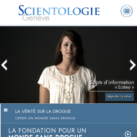
Genève
Qu’est-ce que la
Ministres
Foire aux
L. Ron Hubbard
Livres
Scientologie ?
volontaires
questions
Spots d’information
« Ecstasy »
Regarder la vidéo
LA VÉRITÉ SUR LA DROGUE
CRÉER UN MONDE SANS DROGUE
LA FONDATION POUR UN