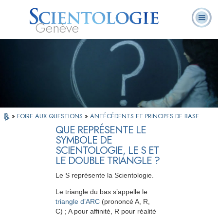
Genève
Qu’est-ce que la
Ministres
Foire aux
L. Ron Hubbard
Livres
Scientologie ?
volontaires
questions
»
FOIRE AUX QUESTIONS
»
ANTÉCÉDENTS ET PRINCIPES DE BASE
QUE REPRÉSENTE LE
SYMBOLE DE
SCIENTOLOGIE, LE S ET
LE DOUBLE TRIANGLE ?
Le S représente la Scientologie.
Le triangle du bas s’appelle le
triangle d’ARC
(prononcé A, R,
C) ; A pour affinité, R pour réalité