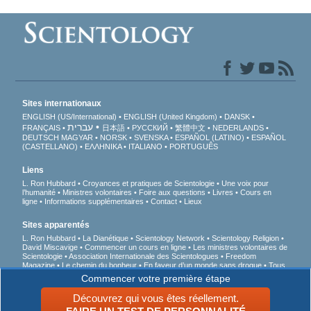
Sites internationaux
ENGLISH (US/International)
ENGLISH (United Kingdom)
DANSK
עברית
FRANÇAIS
日本語
РУССКИЙ
繁體中文
NEDERLANDS
DEUTSCH
MAGYAR
NORSK
SVENSKA
ESPAÑOL (LATINO)
ESPAÑOL
(CASTELLANO)
ΕΛΛΗΝΙΚA
ITALIANO
PORTUGUÊS
Liens
L. Ron Hubbard
Croyances et pratiques de Scientologie
Une voix pour
l’humanité
Ministres volontaires
Foire aux questions
Livres
Cours en
ligne
Informations supplémentaires
Contact
Lieux
Sites apparentés
L. Ron Hubbard
La Dianétique
Scientology Network
Scientology Religion
David Miscavige
Commencer un cours en ligne
Les ministres volontaires de
Scientologie
Association Internationale des Scientologues
Freedom
Magazine
Le chemin du bonheur
En faveur d’un monde sans drogue
Tous
unis pour les droits de l’Homme
Des jeunes pour les droits de l’Homme
Commencer votre première étape
Commission des Citoyens pour les Droits de l’Homme
Découvrez qui vous êtes réellement.
© 2026 Church of Scientology International. Tous droits de reproduction et