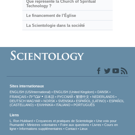
Que représente la Church of Spiritual
Technology ?
Le financement de l’Église
La Scientologie dans la société
Sites internationaux
ENGLISH (US/International)
ENGLISH (United Kingdom)
DANSK
עברית
FRANÇAIS
日本語
РУССКИЙ
繁體中文
NEDERLANDS
DEUTSCH
MAGYAR
NORSK
SVENSKA
ESPAÑOL (LATINO)
ESPAÑOL
(CASTELLANO)
ΕΛΛΗΝΙΚA
ITALIANO
PORTUGUÊS
Liens
L. Ron Hubbard
Croyances et pratiques de Scientologie
Une voix pour
l’humanité
Ministres volontaires
Foire aux questions
Livres
Cours en
ligne
Informations supplémentaires
Contact
Lieux