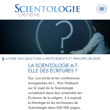
Genève
Qu’est-ce que la
Ministres
Foire aux
L. Ron Hubbard
Livres
Scientologie ?
volontaires
questions
»
FOIRE AUX QUESTIONS
»
ANTÉCÉDENTS ET PRINCIPES DE BASE
LA SCIENTOLOGIE A-T-
ELLE DES ÉCRITURES ?
Oui. Les écrits et les conférences
enregistrées de L. Ron Hubbard
sur le sujet de la Scientologie
constituent dans leur ensemble les
Écritures de la religion. Il a exposé
la théologie et les techniques de
Scientologie dans 500 000 pages,