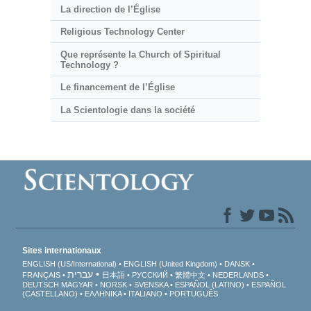
La direction de l’Église
Religious Technology Center
Que représente la Church of Spiritual
Technology ?
Le financement de l’Église
La Scientologie dans la société
Sites internationaux
ENGLISH (US/International)
ENGLISH (United Kingdom)
DANSK
עברית
FRANÇAIS
日本語
РУССКИЙ
繁體中文
NEDERLANDS
DEUTSCH
MAGYAR
NORSK
SVENSKA
ESPAÑOL (LATINO)
ESPAÑOL
(CASTELLANO)
ΕΛΛΗΝΙΚA
ITALIANO
PORTUGUÊS