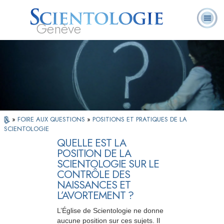
Genève
Qu’est-ce que la
Ministres
Foire aux
L. Ron Hubbard
Livres
Scientologie ?
volontaires
questions
»
FOIRE AUX QUESTIONS
»
POSITIONS ET PRATIQUES DE LA
SCIENTOLOGIE
QUELLE EST LA
POSITION DE LA
SCIENTOLOGIE SUR LE
CONTRÔLE DES
NAISSANCES ET
L’AVORTEMENT ?
L’Église de Scientologie ne donne
aucune position sur ces sujets. Il