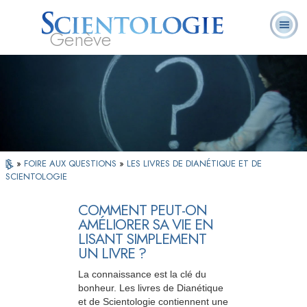
Genève
Qu’est-ce que la
Ministres
Foire aux
L. Ron Hubbard
Livres
Scientologie ?
volontaires
questions
»
FOIRE AUX QUESTIONS
»
LES LIVRES DE DIANÉTIQUE ET DE
SCIENTOLOGIE
COMMENT PEUT-ON
AMÉLIORER SA VIE EN
LISANT SIMPLEMENT
UN LIVRE ?
La connaissance est la clé du
bonheur. Les livres de Dianétique
et de Scientologie contiennent une