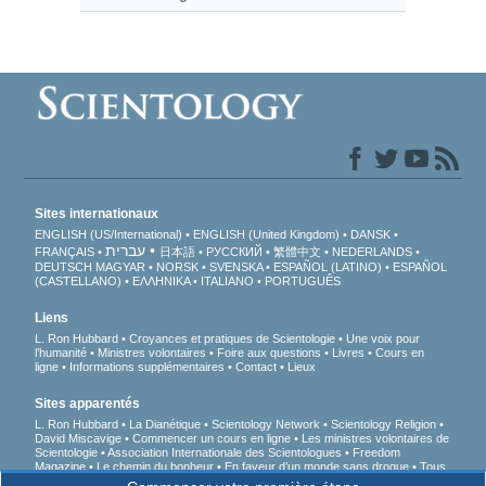
Sites internationaux
ENGLISH (US/International)
ENGLISH (United Kingdom)
DANSK
עברית
FRANÇAIS
日本語
РУССКИЙ
繁體中文
NEDERLANDS
DEUTSCH
MAGYAR
NORSK
SVENSKA
ESPAÑOL (LATINO)
ESPAÑOL
(CASTELLANO)
ΕΛΛΗΝΙΚA
ITALIANO
PORTUGUÊS
Liens
L. Ron Hubbard
Croyances et pratiques de Scientologie
Une voix pour
l’humanité
Ministres volontaires
Foire aux questions
Livres
Cours en
ligne
Informations supplémentaires
Contact
Lieux
Sites apparentés
L. Ron Hubbard
La Dianétique
Scientology Network
Scientology Religion
David Miscavige
Commencer un cours en ligne
Les ministres volontaires de
Scientologie
Association Internationale des Scientologues
Freedom
Magazine
Le chemin du bonheur
En faveur d’un monde sans drogue
Tous
unis pour les droits de l’Homme
Des jeunes pour les droits de l’Homme