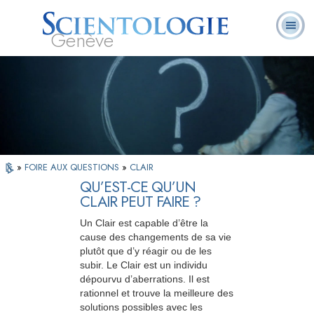
Genève
Qu’est-ce que la
Ministres
Foire aux
L. Ron Hubbard
Livres
Scientologie ?
volontaires
questions
»
FOIRE AUX QUESTIONS
»
CLAIR
QU’EST-CE QU’UN
CLAIR PEUT FAIRE ?
Un Clair est capable d’être la
cause des changements de sa vie
plutôt que d’y réagir ou de les
subir. Le Clair est un individu
dépourvu d’aberrations. Il est
rationnel et trouve la meilleure des
solutions possibles avec les