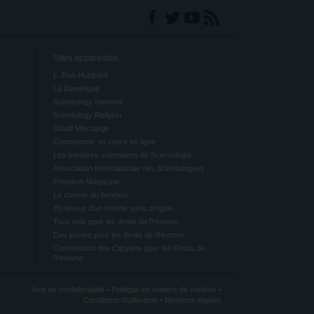
Sites apparentés
L. Ron Hubbard
La Dianétique
Scientology Network
Scientology Religion
David Miscavige
Commencer un cours en ligne
Les ministres volontaires de Scientologie
Association Internationale des Scientologues
Freedom Magazine
Le chemin du bonheur
En faveur d’un monde sans drogue
Tous unis pour les droits de l’Homme
Des jeunes pour les droits de l’Homme
Commission des Citoyens pour les Droits de
l’Homme
Avis de confidentialité
•
Politique en matière de cookies
•
Conditions d’utilisation
•
Mentions légales