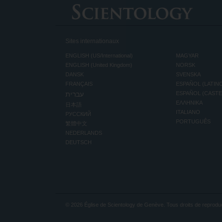
Sites internationaux
ENGLISH (US/International)
MAGYAR
ENGLISH (United Kingdom)
NORSK
DANSK
SVENSKA
FRANÇAIS
ESPAÑOL (LATIN
עברית
ESPAÑOL (CAST
ΕΛΛΗΝΙΚA
日本語
ITALIANO
РУССКИЙ
PORTUGUÊS
繁體中文
NEDERLANDS
DEUTSCH
© 2026
Église de Scientology de Genève.
Tous droits de reproduc