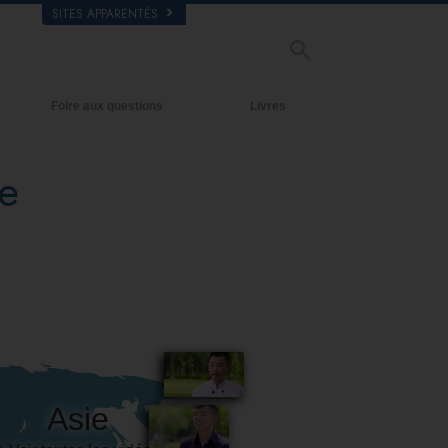
SITES APPARENTÉS
Foire aux questions
Livres
Antécédents et principes de base
Livres pour débutants
e
À l’intérieur d’une église
Livres audio
L’organisation de la Scientologie
conférences d’introduction
Films