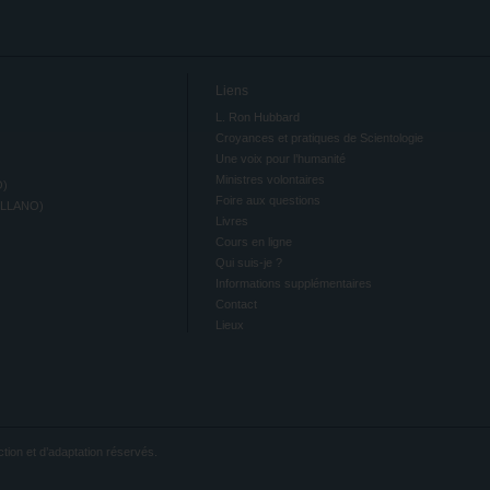
Liens
L. Ron Hubbard
Croyances et pratiques de Scientologie
Une voix pour l’humanité
Ministres volontaires
O)
Foire aux questions
ELLANO)
Livres
Cours en ligne
Qui suis-je ?
Informations supplémentaires
Contact
Lieux
tion et d’adaptation réservés.