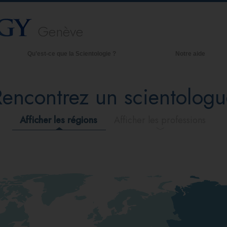
Genève
Qu’est-ce que la Scientologie ?
Notre aide
royances et pratiques
Rencontrez un scientologu
redos et Codes de Scientologie
es scientologues et la Scientologie
Afficher les régions
Afficher les professions
encontrez un scientologue
 l’intérieur d’une église
es principes de base de la Scientologie
a Dianétique : Une introduction
mour et haine –
u’est-ce que la grandeur ?