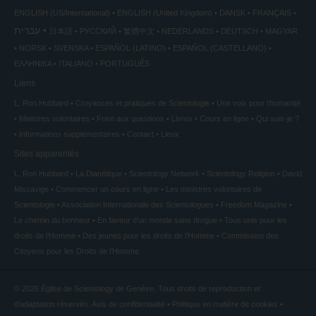
ENGLISH (US/International)
ENGLISH (United Kingdom)
DANSK
FRANÇAIS
עברית
日本語
РУССКИЙ
繁體中文
NEDERLANDS
DEUTSCH
MAGYAR
NORSK
SVENSKA
ESPAÑOL (LATINO)
ESPAÑOL (CASTELLANO)
ΕΛΛΗΝΙΚA
ITALIANO
PORTUGUÊS
Liens
L. Ron Hubbard
Croyances et pratiques de Scientologie
Une voix pour l’humanité
Ministres volontaires
Foire aux questions
Livres
Cours en ligne
Qui suis-je ?
Informations supplémentaires
Contact
Lieux
Sites apparentés
L. Ron Hubbard
La Dianétique
Scientology Network
Scientology Religion
David
Miscavige
Commencer un cours en ligne
Les ministres volontaires de
Scientologie
Association Internationale des Scientologues
Freedom Magazine
Le chemin du bonheur
En faveur d’un monde sans drogue
Tous unis pour les
droits de l’Homme
Des jeunes pour les droits de l’Homme
Commission des
Citoyens pour les Droits de l’Homme
© 2026
Église de Scientology de Genève.
Tous droits de reproduction et
d’adaptation réservés.
Avis de confidentialité
•
Politique en matière de cookies
•